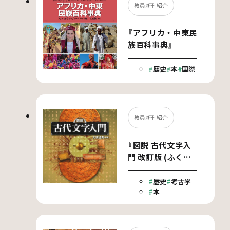
教員新刊紹介
『アフリカ・中東民
族百科事典』
歴史
本
国際
教員新刊紹介
『図説 古代文字入
門 改訂版 (ふくろ
うの本)』
歴史
考古学
本