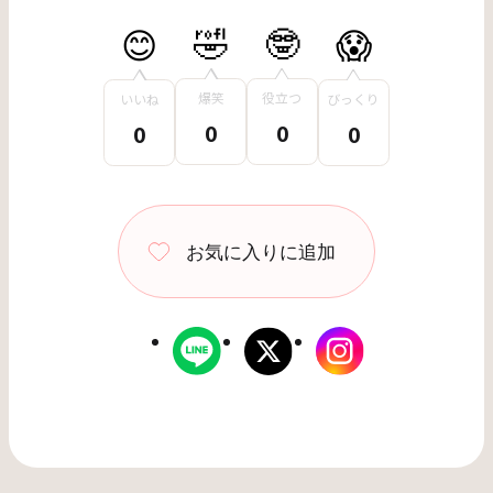
🤣
🤓
😊
😱
爆笑
役立つ
いいね
びっくり
0
0
0
0
お気に入り